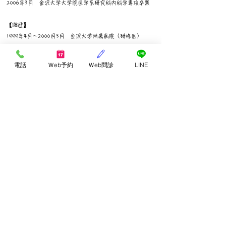
2006年3月 金沢大学大学院医学系研究科内科学専攻卒業
【職歴】
1999年4月～2000月3月 金沢大学附属病院（研修医）
2000年4月～2001年3月 横浜栄共済病院（研修医）
2001年4月～2002年3月 辰口芳珠記念病院
電話
Ｗeb予約
Ｗeb問診
LINE
2002年4月～2003年3月 福井循環器病院
2003年4月～2004月3月 金沢大学附属病院
2004年4月～2005年3月 浅ノ川総合病院
2005年4月～2006月3月 金沢大学附属病院
2006年4月～2007月3月 小松市民病院
2007年4月～2019年5月 浅ノ川総合病院(内分泌センター
長)
2019年7月～ 金沢T&Dクリニック開院
​甲状腺内科 内分泌代謝・糖尿病内科 内科
金沢T&Dクリニック​
Tel
076-254-5672
/ Fax
076-254-5673