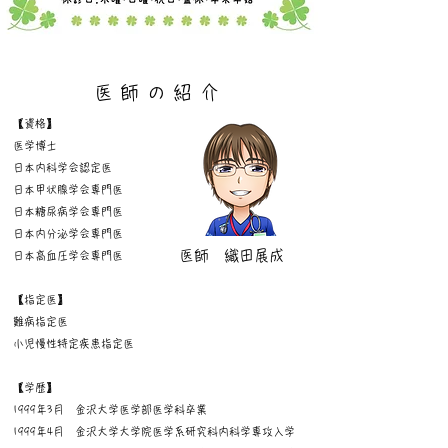
医師の
紹介
【資格】
医学博士
日本内科学会認定医
日本甲状腺学会専門医
日本糖尿病学会専門医
日本内分泌学会専門医
​医師 織田展成
日本高血圧学会専門医
【指定医】
難病指定医
小児慢性特定疾患指定医
【学歴】
1999年3月 金沢大学医学部医学科卒業
1999年4月 金沢大学大学院医学系研究科内科学専攻入学