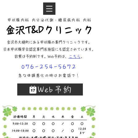
甲状腺内科 内分泌代謝・糖尿病内科 内科
金沢T&Dクリニック
金沢市大樋町にある​甲状腺の専門クリニックです。
​日本甲状腺学会認定専門医施設にも認定されています。
診察は予約制です。
Web予約は、
こちら
。
076-254-5672
急な体調悪化の時はお電話で！
Web予約